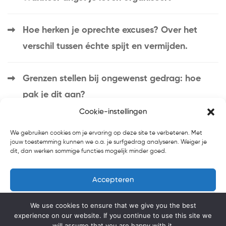
Hoe herken je oprechte excuses? Over het
verschil tussen échte spijt en vermijden.
Grenzen stellen bij ongewenst gedrag: hoe
pak je dit aan?
Cookie-instellingen
We gebruiken cookies om je ervaring op deze site te verbeteren. Met
jouw toestemming kunnen we o.a. je surfgedrag analyseren. Weiger je
dit, dan werken sommige functies mogelijk minder goed.
Accepteren
Home
Introductie
Blog
Weigeren
We use cookies to ensure that we give you the best
Over Ons
Contact
experience on our website. If you continue to use this site we
Voorkeuren bekijken
will assume that you are happy with it.