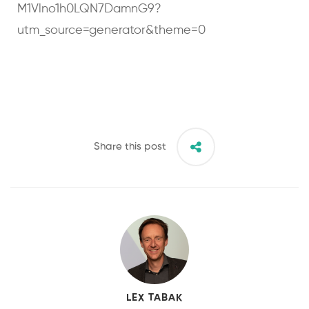
M1Vlno1h0LQN7DamnG9?
utm_source=generator&theme=0
Share this post
LEX TABAK