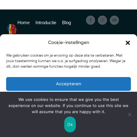
Home
Introductie
Blog
Over Ons
Contact
Cookie-instellingen
© 2025 – 2026 DeGedragscoach. All Rights
Privacy
We gebruiken cookies om je ervaring op deze site te verbeteren. Met
jouw toestemming kunnen we o.a. je surfgedrag analyseren. Weiger je
Reserved
policy
dit, dan werken sommige functies mogelijk minder goed.
Accepteren
Weigeren
We use cookies to ensure that we give you the best
experience on our website. If you continue to use this site we
Voorkeuren bekijken
will assume that you are happy with it.
Ok
Cookie Policy
Privacy Policy