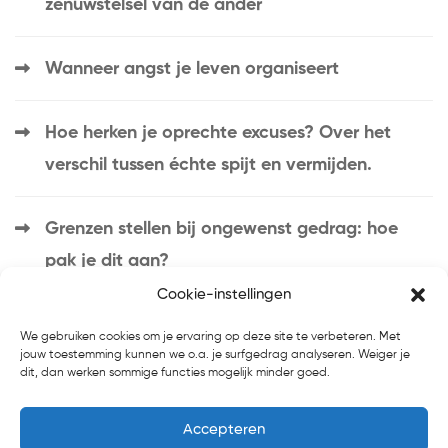
zenuwstelsel van de ander
Wanneer angst je leven organiseert
Hoe herken je oprechte excuses? Over het
verschil tussen échte spijt en vermijden.
Grenzen stellen bij ongewenst gedrag: hoe
pak je dit aan?
Cookie-instellingen
We gebruiken cookies om je ervaring op deze site te verbeteren. Met
jouw toestemming kunnen we o.a. je surfgedrag analyseren. Weiger je
dit, dan werken sommige functies mogelijk minder goed.
Accepteren
Home
Introductie
Blog