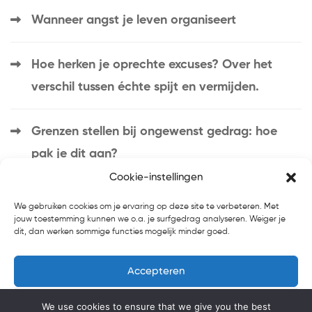
Wanneer angst je leven organiseert
Hoe herken je oprechte excuses? Over het
verschil tussen échte spijt en vermijden.
Grenzen stellen bij ongewenst gedrag: hoe
pak je dit aan?
Cookie-instellingen
We gebruiken cookies om je ervaring op deze site te verbeteren. Met
jouw toestemming kunnen we o.a. je surfgedrag analyseren. Weiger je
dit, dan werken sommige functies mogelijk minder goed.
Accepteren
Home
Introductie
Blog
Weigeren
We use cookies to ensure that we give you the best
Over Ons
Contact